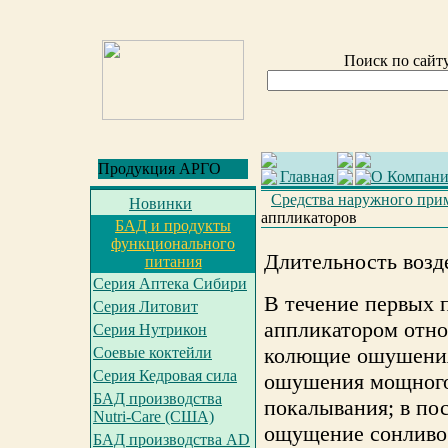
Поиск по сайт
Продукция АРГО
Главная
О Компан
Средства наружного при
Новинки
аппликаторов
БАД и продукты
функционального
Длительность возд
питания
Серия Аптека Сибири
В течение первых 
Серия Литовит
аппликатором отн
Серия Нутрикон
колющие ошушения
Соевые коктейли
Серия Кедровая сила
ошушения мощного 
БАД производства
покалывания; в по
Nutri-Care (США)
ощущение сонливос
БАД производства AD