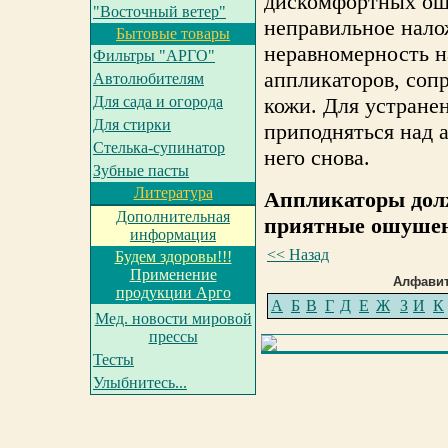
дискомфортных ош
"Восточный ветер"
неправильное нало
Бытовые товары
неравномерность н
Фильтры "АРГО"
аппликаторов, со
Автолюбителям
Для сада и огорода
кожи. Для устранен
Для стирки
приподняться над 
Cтелька-супинатор
него снова.
Зубные пасты
Литература
Аппликаторы дол
Дополнительная
приятные ошуше
информация
<< Назад
Будем здоровы!!!
Применение
Алфавит
продукции Арго
А
Б
В
Г
Д
Е
Ж
З
И
К
Мед. новости мировой
прессы
Тесты
Улыбнитесь...