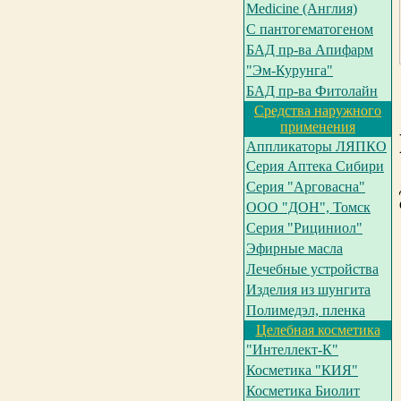
Medicine (Англия)
С пантогематогеном
БАД пр-ва Апифарм
"Эм-Курунга"
БАД пр-ва Фитолайн
Средства наружного
применения
Аппликаторы ЛЯПКО
Серия Аптека Сибири
Серия "Арговасна"
ООО "ДОН", Томск
Серия "Рициниол"
Эфирные масла
Лечебные устройства
Изделия из шунгита
Полимедэл, пленка
Целебная косметика
"Интеллект-К"
Косметика "КИЯ"
Косметика Биолит