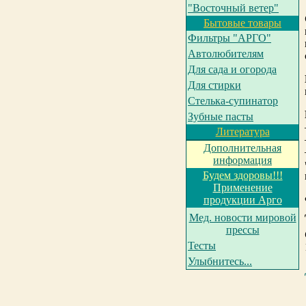
"Восточный ветер"
Бытовые товары
Фильтры "АРГО"
Автолюбителям
Для сада и огорода
Для стирки
Cтелька-супинатор
Зубные пасты
Литература
Дополнительная
информация
Будем здоровы!!!
Применение
продукции Арго
Мед. новости мировой
прессы
Тесты
Улыбнитесь...