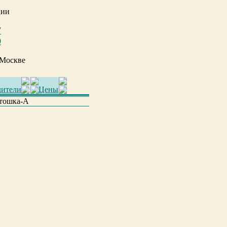
ции
7
0
 Москве
дители
Цены
тошка-A