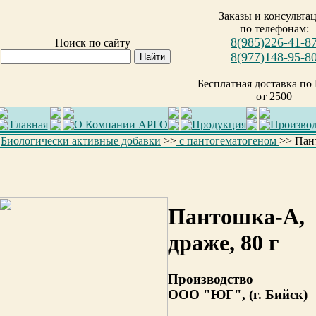
Заказы и консульта
по телефонам:
8(985)226-41-8
Поиск по сайту
8(977)148-95-8
Бесплатная доставка по
от 2500
Главная
О Компании АРГО
Продукция
Произво
Биологически активные добавки
>>
с пантогематогеном
>>
Пан
Пантошка-A,
драже, 80 г
Производство
ООО "ЮГ", (г. Бийск)