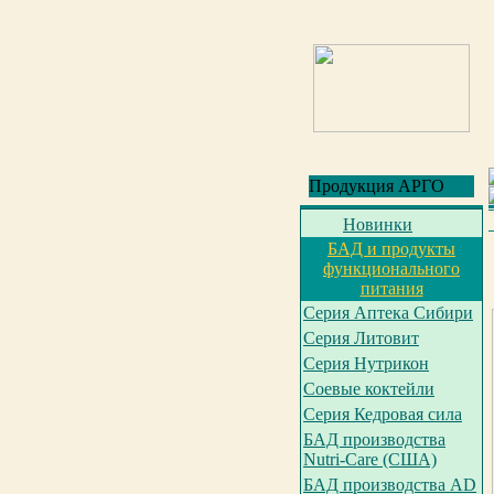
Продукция АРГО
Новинки
БАД и продукты
функционального
питания
Серия Аптека Сибири
Серия Литовит
Серия Нутрикон
Соевые коктейли
Серия Кедровая сила
БАД производства
Nutri-Care (США)
БАД производства AD