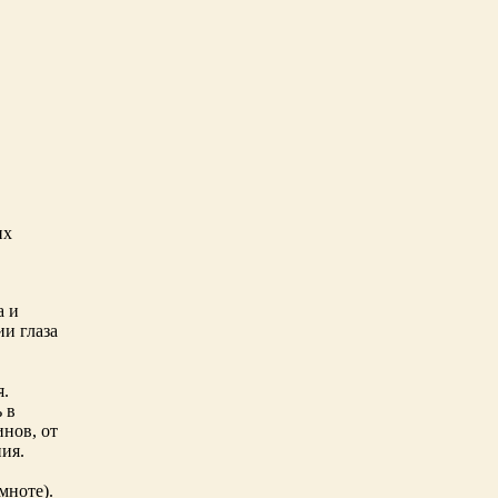
их
а и
ии глаза
я.
 в
нов, от
ния.
мноте).