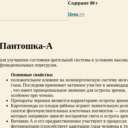
Содержит 80 г
Цена >>
Пантошка-A
для улучшение состояния зрительной системы в условиях высок
функциональных перегрузок.
Основные свойства:
положительное влияние на холинергическую систему мозг
глаза. Последняя принимает активное участие в аккомодац
, что имеет принципиальное значение для остроты зрения,
особенно при чтении.
Препараты черники являются корректорами остроты зрени
Каротиноиды из плодов рябины играют значительную роль
синтезе фоточувствительных клеточных пигментов — опси
которых напрямую зависят восприятие света и острота зре
Витамин А и его предшественники участвуют в процессах
фоторецепции (способствует адаптации глаза человека к те